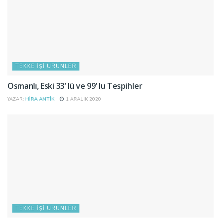
TEKKE İŞI ÜRÜNLER
Osmanlı, Eski 33’ lü ve 99’ lu Tespihler
YAZAR:
HIRA ANTIK
1 ARALIK 2020
TEKKE İŞI ÜRÜNLER