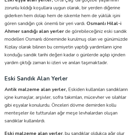
Eski eşya alan yerler,
Orta Çağ’ da göçebe yaşamının
zorunlu kıldığı koşullara uygun olarak, bir yerden diğerine
giderken hem dolap hem de iskemle hem de yüklük işini
gören sandığın çok önemli bir yeri vardı.
Osmanlı Hilal-i
Ahmer sandığı alan yerler
de görebileceğiniz eski sandık
modelleri Osmanlı döneminde kurulmuş olan ve günümüzde
Kızılay olarak bilinen bu cemiyetin yaptığı yardımların içine
konduğu sandık tarihi değeri kadar o günlerde açılıp içinden
yardım çıktığı zaman ki izleri ve anıları taşımaktadır.
Eski Sandık Alan Yerler
Antik malzeme alan yerler,
Eskiden kullanılan sandıkların
içine kumaşlar, arşivler, sofra takımları, mücevher ve silahlar
gibi eşyalar konulurdu. Önceleri dövme demirden kollu
menteşeler ile tutturulan ağır meşe levhalardan oluşan
sandıklar kullanılırdı.
Eski malzeme alan yerler
, bu sandıklar oldukça ağır olur