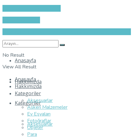
ahmetysfozcan@gmaIl.com
0553 635 49 95
Caferağa Mahallesi/Tellalzade Sokak/38-2/Kadıköy/İstanbul
No Result
Anasayfa
View All Result
Anasayfa
Hakkımızda
Hakkımızda
Kategoriler
Aksesuarlar
Kategoriler
Askeri Malzemeler
Ev Eşyaları
Fotoğraflar
Aksesuarlar
Objeler
Para