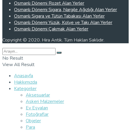
Osmanlı Dönemi Rozet Alan Yerler
Osmanlı Dönemi Sigara, Nargile Ağızlığı Alan Yerler
Osmanlı Sigara ve Tütün Tabakası Alan Yerler
Osmanlı Dönemi Yüzük, Kolye ve Takı Alan Yerler
Osmanlı Dönemi Çakmak Alan Yerler
Copyright © 2020. Hira Antik. Tüm Hakları Saklıdır.
No Result
View All Result
Anasayfa
Hakkımızda
Kategoriler
Aksesuarlar
Askeri Malzemeler
Ev Eşyaları
Fotoğraflar
Objeler
Para