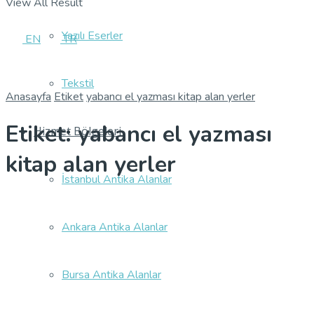
View All Result
Yazılı Eserler
EN
TR
Tekstil
Anasayfa
Etiket
yabancı el yazması kitap alan yerler
Etiket:
yabancı el yazması
Hizmet Bölgeleri
kitap alan yerler
İstanbul Antika Alanlar
Ankara Antika Alanlar
Bursa Antika Alanlar