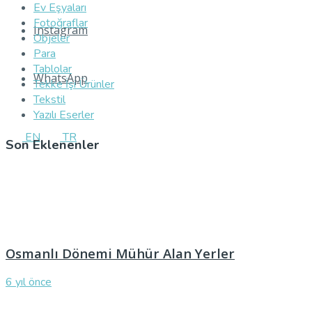
Ev Eşyaları
Fotoğraflar
Instagram
Objeler
Para
Tablolar
WhatsApp
Tekke İşi Ürünler
Tekstil
Yazılı Eserler
EN
TR
Son Eklenenler
Osmanlı Dönemi Mühür Alan Yerler
6 yıl önce