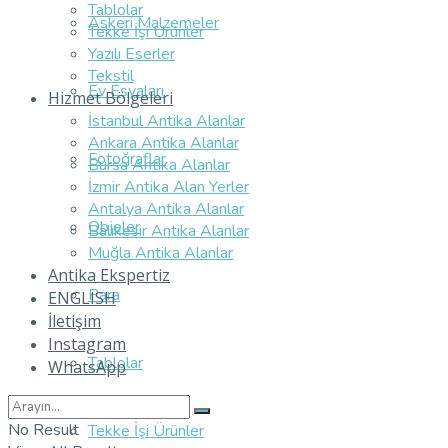
Tablolar
Askeri Malzemeler
Tekke İşi Ürünler
Yazılı Eserler
Tekstil
Ev Eşyaları
Hizmet Bölgeleri
İstanbul Antika Alanlar
Ankara Antika Alanlar
Fotoğraflar
Bursa Antika Alanlar
İzmir Antika Alan Yerler
Antalya Antika Alanlar
Objeler
Balıkesir Antika Alanlar
Muğla Antika Alanlar
Antika Ekspertiz
Para
ENGLISH
İletişim
Instagram
Tablolar
WhatsApp
No Result
Tekke İşi Ürünler