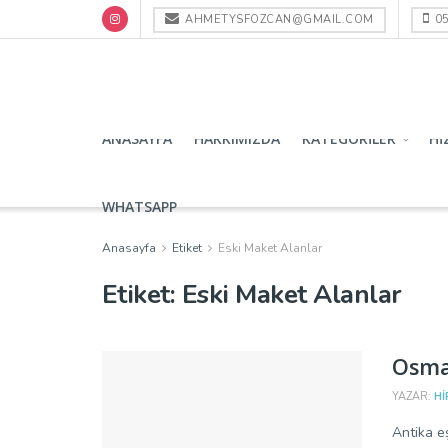
AHMETYSFOZCAN@GMAIL.COM
05
ANASAYFA
HAKKIMIZDA
KATEGORILER
HI
WHATSAPP
Anasayfa
Etiket
Eski Maket Alanlar
Etiket:
Eski Maket Alanlar
Osman
YAZAR:
HI
Antika eş