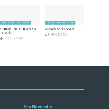
TEKKE İŞI ÜRÜNLER
TEKKE İŞI ÜRÜNLER
Osmanlı, Eski 33’ lü ve 99’ lu
Osmanlı, Antika Asalar
Tespihler
1 ARALIK 2020
1 ARALIK 2020
Son Eklenenler