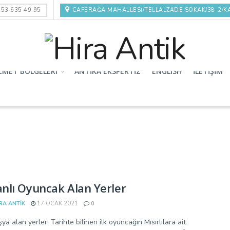
53 635 49 95
CAFERAĞA MAHALLESI/TELLALZADE SOKAK/38-2/K
ZMET BÖLGELERI
ANTIKA EKSPERTIZ
ENGLISH
İLETIŞIM
lı Oyuncak Alan Yerler
RA ANTIK
17 OCAK 2021
0
ya alan yerler, Tarihte bilinen ilk oyuncağın Mısırlılara ait