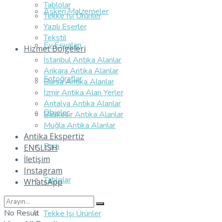
Tablolar
Askeri Malzemeler
Tekke İşi Ürünler
Yazılı Eserler
Tekstil
Ev Eşyaları
Hizmet Bölgeleri
İstanbul Antika Alanlar
Ankara Antika Alanlar
Fotoğraflar
Bursa Antika Alanlar
İzmir Antika Alan Yerler
Antalya Antika Alanlar
Objeler
Balıkesir Antika Alanlar
Muğla Antika Alanlar
Antika Ekspertiz
Para
ENGLISH
İletişim
Instagram
Tablolar
WhatsApp
No Result
Tekke İşi Ürünler