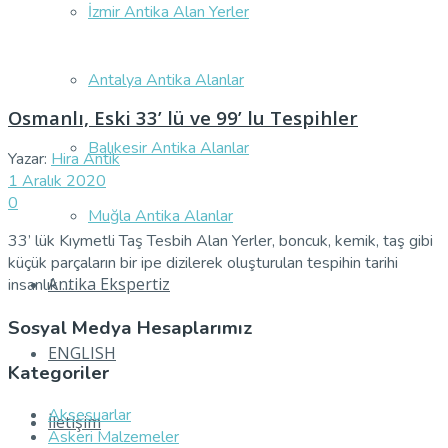
İzmir Antika Alan Yerler
Antalya Antika Alanlar
Osmanlı, Eski 33’ lü ve 99’ lu Tespihler
Balıkesir Antika Alanlar
Yazar:
Hira Antik
1 Aralık 2020
0
Muğla Antika Alanlar
33’ lük Kıymetli Taş Tesbih Alan Yerler, boncuk, kemik, taş gibi
küçük parçaların bir ipe dizilerek oluşturulan tespihin tarihi
Antika Ekspertiz
insanlık ...
Sosyal Medya Hesaplarımız
ENGLISH
Kategoriler
Aksesuarlar
İletişim
Askeri Malzemeler