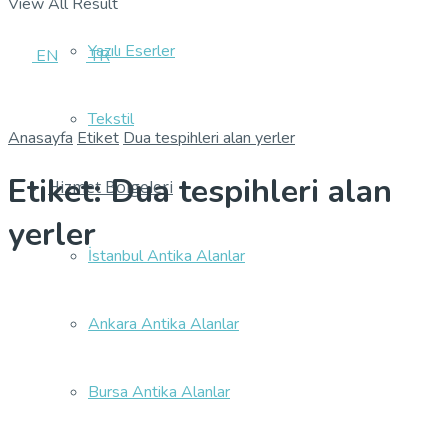
View All Result
Yazılı Eserler
EN
TR
Tekstil
Anasayfa
Etiket
Dua tespihleri alan yerler
Etiket:
Dua tespihleri alan
Hizmet Bölgeleri
yerler
İstanbul Antika Alanlar
Ankara Antika Alanlar
Bursa Antika Alanlar