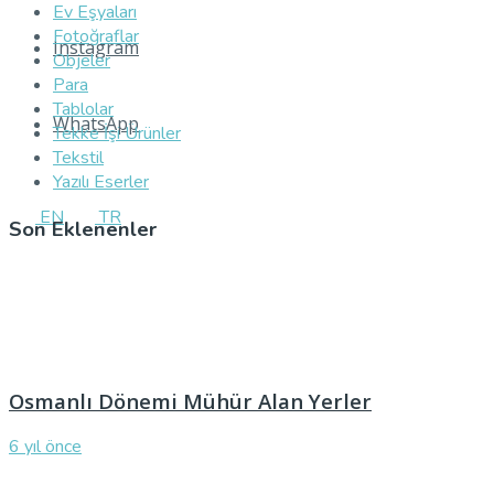
Ev Eşyaları
Fotoğraflar
Instagram
Objeler
Para
Tablolar
WhatsApp
Tekke İşi Ürünler
Tekstil
Yazılı Eserler
EN
TR
Son Eklenenler
Osmanlı Dönemi Mühür Alan Yerler
6 yıl önce