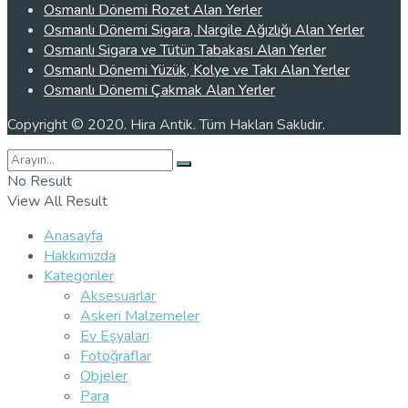
Osmanlı Dönemi Rozet Alan Yerler
Osmanlı Dönemi Sigara, Nargile Ağızlığı Alan Yerler
Osmanlı Sigara ve Tütün Tabakası Alan Yerler
Osmanlı Dönemi Yüzük, Kolye ve Takı Alan Yerler
Osmanlı Dönemi Çakmak Alan Yerler
Copyright © 2020. Hira Antik. Tüm Hakları Saklıdır.
No Result
View All Result
Anasayfa
Hakkımızda
Kategoriler
Aksesuarlar
Askeri Malzemeler
Ev Eşyaları
Fotoğraflar
Objeler
Para