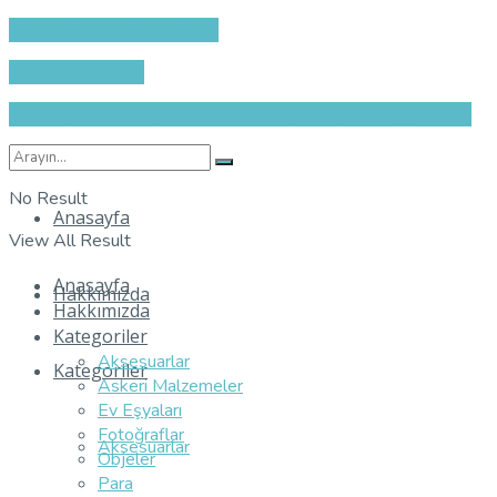
ahmetysfozcan@gmaIl.com
0553 635 49 95
Caferağa Mahallesi/Tellalzade Sokak/38-2/Kadıköy/İstanbul
No Result
Anasayfa
View All Result
Anasayfa
Hakkımızda
Hakkımızda
Kategoriler
Aksesuarlar
Kategoriler
Askeri Malzemeler
Ev Eşyaları
Fotoğraflar
Aksesuarlar
Objeler
Para